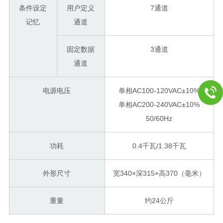
条件设定
用户定义
7通道
记忆
通道
固定数据
3通道
通道
电源电压
单相AC100-120VAC±10%
单相AC200-240VAC±10%
50/60Hz
功耗
0.4千瓦/1.38千瓦
外形尺寸
宽340×深315×高370（毫米）
重量
约24公斤