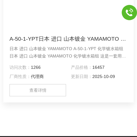
A-50-1-YPT日本 进口 山本镀金 YAMAMOTO 化学镀水箱组
日本 进口 山本镀金 YAMAMOTO A-50-1-YPT 化学镀水箱组
日本 进口 山本镀金 YAMAMOTO 化学镀水箱组 这是一套用于
化学镀镍的电镀设备。有2L、10L、20L三种尺寸。 SUS316
访问次数：
1266
产品价格：
16457
不锈钢镀槽具有双层结构，具有优异的保温性，可进行高达
厂商性质：
代理商
更新日期：
2025-10-09
95℃的高温实验。此外，水箱内部采用镜面光泽处理，可防止
镀层沉积。 如果您想使用镍以外的化学镀，可以更换为10L或
查看详情
20L PP水箱。我们还