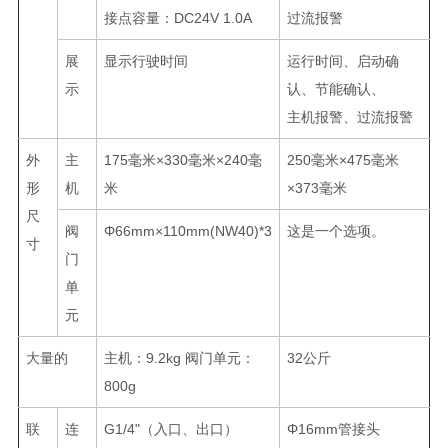
接点容量：DC24V 1.0A
过流报警
展
显示行驶时间
运行时间、启动确
示
认、节能确认、
主机报警、过流报警
外
主
175毫米×330毫米×240毫
250毫米×475毫米
形
机
米
×373毫米
尺
阀
Φ66mm×110mm(NW40)*3
这是一个选项。
寸
门
单
元
大量的
主机：9.2kg 阀门单元：
32公斤
800g
联
连
G1/4"（入口、出口）
Φ16mm管接头