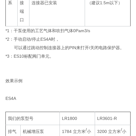
系
接
连接器已安装
（建议1.5m以下）
端
口
*1：干泵使用的工艺气体和吹扫气体0Pam3/s
*2：手动启动/停止ES4A时，
可以通过跳动控制连接器上的PIN来打开/关闭电路保护器。
*3：ES10标配阀门单元。
效果示例
ES4A
我们的泵型号
LR1800
LR3601-R
/
/
排气
机械增压泵
1784 立方米
小
3200 立方米
小