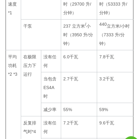
速度
时（29700 升/
时（53333 升/
*1
分钟）
分钟）
/
440
干泵
237 立方米
小
立方米
/小时
时（3950 升/分
（7333 升/分
钟）
钟）
平均
在极限
没有任
6.0千瓦
7.8千瓦
功耗
压力下
何
*2 *3
运行
当包含
2.7千瓦
3.2千瓦
ES4A
时
减少率
55%
59%
反复排
没有任
7.2千瓦
9.6千瓦
气时*4
何