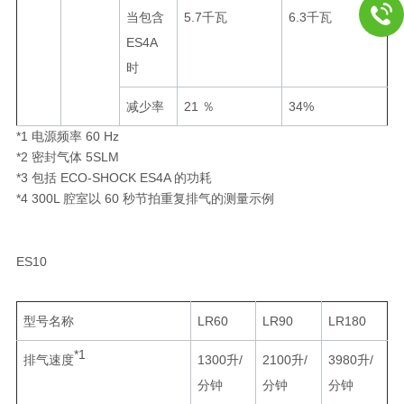
当包含
5.7千瓦
6.3千瓦
ES4A
时
减少率
21 ％
34%
*1 电源频率 60 Hz
*2 密封气体 5SLM
*3 包括 ECO-SHOCK ES4A 的功耗
*4 300L 腔室以 60 秒节拍重复排气的测量示例
ES10
型号名称
LR60
LR90
LR180
*1
排气速度
1300升/
2100升/
3980升/
分钟
分钟
分钟