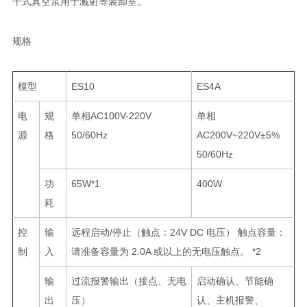
干式真空泵用于溅射等装卸室。
规格
模型
ES10
ES4A
电
规
单相AC100V-220V
单相
源
格
50/60Hz
AC200V~220V±5%
50/60Hz
功
65W*1
400W
耗
控
输
远程启动/停止（触点：24V DC 电压） 触点容量：
制
入
请准备容量为 2.0A 或以上的无电压触点。 *2
输
过流报警输出（接点、无电
启动确认、节能确
出
压）
认、主机报警、