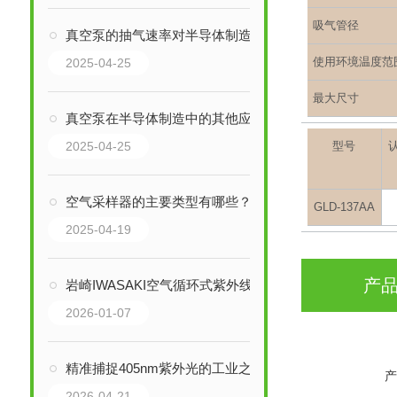
吸气管径
真空泵的抽气速率对半导体制造工艺有哪些影响？
使用环境温度范
2025-04-25
最大尺寸
真空泵在半导体制造中的其他应用场景
2025-04-25
型号
空气采样器的主要类型有哪些？
GLD-137AA
2025-04-19
产
岩崎IWASAKI空气循环式紫外线净化器：以闭环动态消毒重塑高要求空间
2026-01-07
精准捕捉405nm紫外光的工业之眼：USHIO牛尾UVD-S405分体式UV受光器技术解析
产
2026-04-21