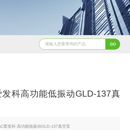
A-2日本进口sumitomo住友化学先进氧化铝粉
AA-07工业级精品
C爱发科高功能低振动GLD-137真
VAC爱发科 高功能低振动GLD-137真空泵