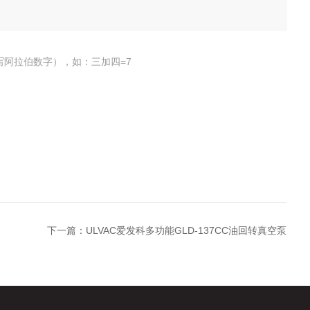
写阿拉伯数字），如：三加四=7
下一篇：
ULVAC爱发科多功能GLD-137CC油回转真空泵