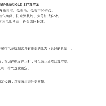
功能低振动GLD-137真空泵
LD"拥有高性能、低振动、低噪声的特点。
如气镇阀、防逆流机制、大号油液位计。
备有宽电压马达、符合国际标准。
单级排气系统相比具有更低的压力（良好的真空）。
构，在因停电而停止时，可以防止油流回真空室。
机构，排气速度稳定。
。
的定位销，连接法兰部件更容易。