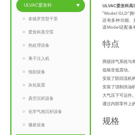
ULVAC爱发科
ULVAC爱发科高
"Model:G
多级罗茨型干泵
还有多种功能、
该Model还配
爱发科真空泵
特点
热处理设备
离子注入机
两级排气系统与
低噪音低震动。
蚀刻设备
安装了防回流机
灰化装置
安装了强制供油
大气压下可运作
真空沉积设备
通过内部零件上
化学气相沉积设备
规格
溅射设备