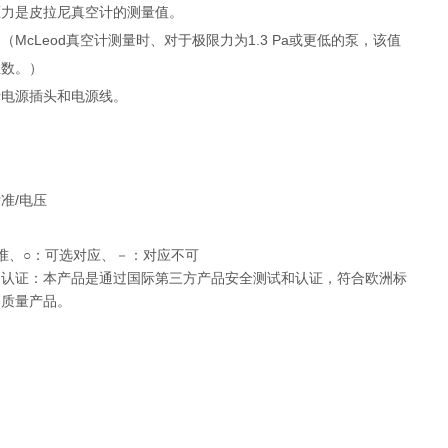
压力是皮拉尼真空计的测量值。
Leod真空计测量时、对于极限力为1.3 Pa或更低的泵，该值
位数。）
括电源插头和电源线。
准/电压
准、○：可选对应、－：对应不可
Ｖ认证：本产品是通过国际第三方产品安全测试和认证，符合欧洲标
高质量产品。