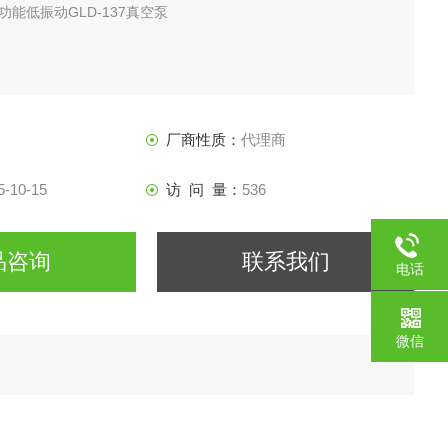
功能低振动GLD-137真空泵
厂商性质：
代理商
5-10-15
访 问 量：
536
品咨询
联系我们
电话
微信