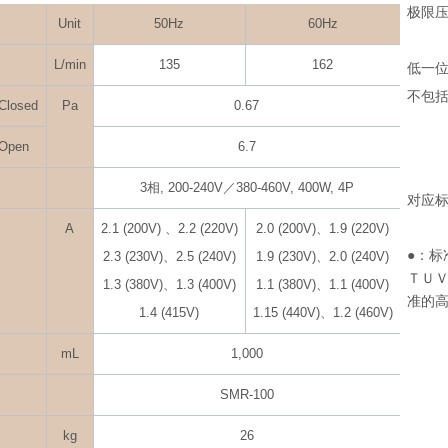
极限
Unit
50Hz
60Hz
（Mc
L/min
135
162
低一
不包
Closed
Pa
0.67
.Open
6.7
3相, 200-240V／380-460V, 400W, 4P
对应标
A
2.1 (200V) 、2.2 (220V)
2.0 (200V)、1.9 (220V)
●：标
2.3 (230V)、2.5 (240V)
1.9 (230V)、2.0 (240V)
ＴＵ
1.3 (380V)、1.3 (400V)
1.1 (380V)、1.1 (400V)
准的
1.4 (415V)
1.15 (440V)、1.2 (460V)
mL
1,000
SMR-100
kg
26