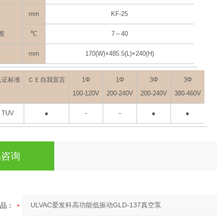
mm
KF-25
围
℃
7～40
mm
170(W)×485.5(L)×240(H)
认证标准
ＣＥ自我宣言
1Φ
1Φ
3Φ
3Φ
100-120V
200-240V
200-240V
380-460V
TUV
●
－
－
●
●
品咨询
品：