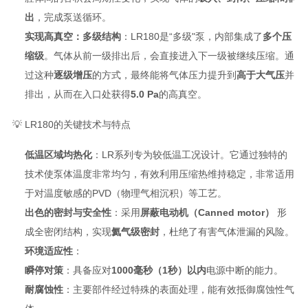
出
，完成泵送循环
。
实现高真空：多级结构
：LR180是“多级"泵，内部集成了
多个压
缩级
。气体从前一级排出后，会直接进入下一级被继续压缩。通
过这种
逐级增压
的方式，最终能将气体压力提升到
高于大气压
并
排出，从而在入口处获得
5.0 Pa
的高真空
。
💡 LR180的关键技术与特点
低温区域均热化
：LR系列专为较低温工况设计。它通过独特的
技术使泵体温度非常均匀
，有效利用压缩热维持稳定，非常适用
于对温度敏感的PVD（物理气相沉积）等工艺
。
出色的密封与安全性
：采用
屏蔽电动机（Canned motor）
形
成全密闭结构，实现
氦气级密封
，杜绝了有害气体泄漏的风险
。
环境适应性
：
瞬停对策
：具备应对
1000毫秒（1秒）以内
电源中断的能力
。
耐腐蚀性
：主要部件经过特殊的表面处理，能有效抵御腐蚀性气