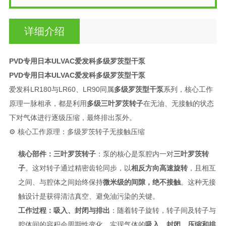
详细介绍
PVD专用日本ULVAC爱发科多级罗茨型干泵
PVD专用日本ULVAC爱发科多级罗茨型干泵
爱发科LR180与LR60、LR90同属
多级罗茨型干泵
系列，核心工作
原理一脉相承，都是利用
多级三叶罗茨转子
在无油、无接触的状态
下对气体进行逐级压缩，最终排出泵外
。
⚙️ 核心工作原理：多级罗茨转子无接触压缩
核心部件：三叶罗茨转子
：泵的核心是泵腔内一对
三叶罗茨转
子
。这对转子通过精密齿轮同步，以
相反方向高速旋转
，且相互
之间、与腔体之间始终保持
微米级的间隙，绝不接触
。这种无接
触设计是获得清洁真空、避免油污染的关键。
工作过程：吸入、封闭与排出
：随着转子旋转，转子间及转子与
腔体间的容积会周期性变化，实现气体的
吸入、封闭、压缩和排