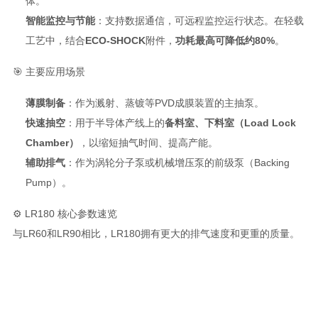
体
。
智能监控与节能
：支持数据通信，可远程监控运行状态
。在轻载
工艺中，结合
ECO-SHOCK
附件，
功耗最高可降低约80%
。
🎯 主要应用场景
薄膜制备
：作为溅射、蒸镀等PVD成膜装置的主抽泵
。
快速抽空
：用于半导体产线上的
备料室、下料室（Load Lock
Chamber）
，以缩短抽气时间、提高产能
。
辅助排气
：作为涡轮分子泵或机械增压泵的前级泵（Backing
Pump）
。
⚙️ LR180 核心参数速览
与LR60和LR90相比，LR180拥有更大的排气速度和更重的质量
。