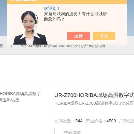
欢迎您！
来自局域网的朋友！有什么可以帮
助您的吗？
铝粉
AA-03F海外直发sumitomo住友化学*氧化铝粉
AA-
UR-Z700HORIBA堀场高温
HORIBA堀场UR-Z700高温数字式自动
访问次数：
544
产品价格：
4500
厂商性
查看详情