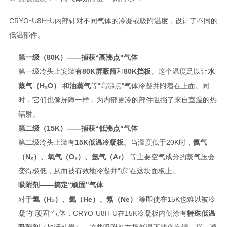
CRYO-U8H-U内部针对不同气体的冷凝或吸附温度，设计了不同的
低温部件
。
第一级（80K）——捕获“高沸点"气体
第一级冷头上安装有
80K屏蔽筒
和
80K挡板
。这个温度足以让
水
蒸气（H₂O）
和
油蒸气
等“高沸点"气体冷凝并附着在上面
。同
时，它们也像屏障一样，为内部更冷的部件阻挡了来自室温的热
辐射
。
第二级（15K）——捕获“低沸点"气体
第二级冷头上装有
15K低温冷凝板
。当温度低于20K时，
氮气
（N₂）、氧气（O₂）、氩气（Ar）
等主要空气成分的蒸气压会
变得极低，从而被有效地冷凝并“冻"在这块面板上
。
吸附剂——搞定“顽固"气体
对于
氢（H₂）、氦（He）、氖（Ne）
等即使在15K也难以被冷
凝的“顽固"气体
，CRYO-U8H-U在15K冷凝板内侧涂有
特殊低温