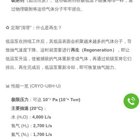
吸附剂
（如活性炭）
。这些吸附剂在极低温下能像海绵一样，通
过物理吸附将这些气体分子牢牢抓住
。
♻️ 定期“清理"：什么是再生？
低温泵在持续工作后，其低温表面会积聚越来越多的气体分子，导
致抽气速度下降
。这时就需要进行
再生（Regeneration）
，即让
低温泵升温，使被捕获的气体重新变成气体，再通过前级泵将它们
排出
。再生完成后，低温泵重新冷却，即可恢复抽气能力。
📊 性能一览 (CRYO-U8H-U)
极限压力
：可达
10⁻⁷ Pa (10⁻⁹ Torr)
主要抽速 (20°C)
：
水 (H₂O)：
4,000 L/s
氢气 (H₂)：
2,700 L/s
氮气 (N₂)：
1,700 L/s