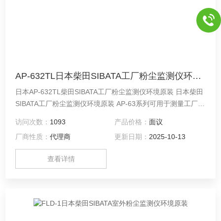
AP-632TL日本柴田SIBATA工厂粉尘监测仪环境原装
日本AP-632TL柴田SIBATA工厂粉尘监测仪环境原装 日本柴田
SIBATA工厂粉尘监测仪环境原装 AP-63系列可用于测量工厂、
办公室等的悬浮粉尘浓度，以及测量过滤效率和除尘效率、粉
访问次数：
1093
产品价格：
面议
尘暴露测试、动物吸入实验的浓度控制以及通风和空气净化设
厂商性质：
代理商
更新日期：
2025-10-13
备的控制. 设计为粉尘浓度计。
查看详情