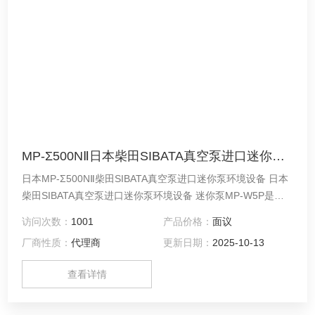
MP-Σ500NⅡ日本柴田SIBATA真空泵进口迷你泵环境设备
日本MP-Σ500NⅡ柴田SIBATA真空泵进口迷你泵环境设备 日本
柴田SIBATA真空泵进口迷你泵环境设备 迷你泵MP-W5P是一
款小型、轻便、便携式空气采样抽吸泵（气泵、气泵），内置
访问次数：
1001
产品价格：
面议
集成流量测量功能。可在0.050～5.00L/min的宽流量范围内使
厂商性质：
代理商
更新日期：
2025-10-13
用。
查看详情