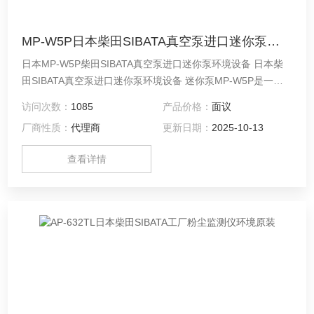
MP-W5P日本柴田SIBATA真空泵进口迷你泵环境设备
日本MP-W5P柴田SIBATA真空泵进口迷你泵环境设备 日本柴
田SIBATA真空泵进口迷你泵环境设备 迷你泵MP-W5P是一款
小型、轻便、便携式空气采样抽吸泵（气泵、气泵），内置集
访问次数：
1085
产品价格：
面议
成流量测量功能。可在0.050～5.00L/min的宽流量范围内使
厂商性质：
代理商
更新日期：
2025-10-13
用。
查看详情