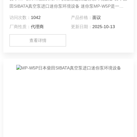
田SIBATA真空泵进口迷你泵环境设备 迷你泵MP-W5P是一款
小型、轻便、便携式空气采样抽吸泵（气泵、气泵），内置集
访问次数：
1042
产品价格：
面议
成流量测量功能。可在0.050～5.00L/min的宽流量范围内使
厂商性质：
代理商
更新日期：
2025-10-13
用。
查看详情