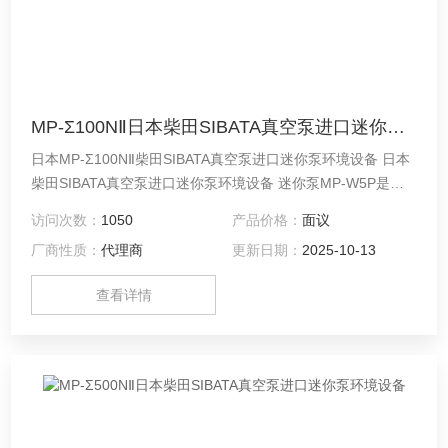
MP-Σ100NⅡ日本柴田SIBATA真空泵进口迷你泵环境设备
日本MP-Σ100NⅡ柴田SIBATA真空泵进口迷你泵环境设备 日本
柴田SIBATA真空泵进口迷你泵环境设备 迷你泵MP-W5P是一
款小型、轻便、便携式空气采样抽吸泵（气泵、气泵），内置
访问次数：
1050
产品价格：
面议
集成流量测量功能。可在0.050～5.00L/min的宽流量范围内使
厂商性质：
代理商
更新日期：
2025-10-13
用。
查看详情