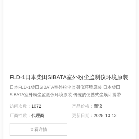
FLD-1日本柴田SIBATA室外粉尘监测仪环境原装
日本FLD-1柴田SIBATA室外粉尘监测仪环境原装 日本柴田
SIBATA室外粉尘监测仪环境原装 传统的便携式尘埃计携带方
便，但其假设每次测量时间较短，因此不适合连续测量。另
访问次数：
1072
产品价格：
面议
外，室外使用时，必须准备单独的柜子和采样线，以防止风吹
厂商性质：
代理商
更新日期：
2025-10-13
雨打。
查看详情