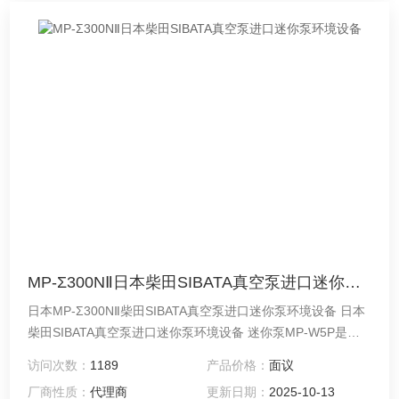
MP-Σ300NⅡ日本柴田SIBATA真空泵进口迷你泵环境设备
日本MP-Σ300NⅡ柴田SIBATA真空泵进口迷你泵环境设备 日本
柴田SIBATA真空泵进口迷你泵环境设备 迷你泵MP-W5P是一
款小型、轻便、便携式空气采样抽吸泵（气泵、气泵），内置
访问次数：
1189
产品价格：
面议
集成流量测量功能。可在0.050～5.00L/min的宽流量范围内使
厂商性质：
代理商
更新日期：
2025-10-13
用。