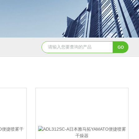
2日本进口sumitomo住友化学*氧化铝粉
AA-07工业级精品sumit